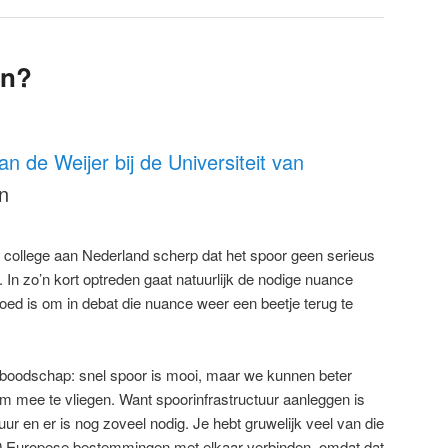
en?
an de Weijer bij de Universiteit van
en
ijn college aan Nederland scherp dat het spoor geen serieus
t. In zo’n kort optreden gaat natuurlijk de nodige nuance
goed is om in debat die nuance weer een beetje terug te
ijn boodschap: snel spoor is mooi, maar we kunnen beter
 mee te vliegen. Want spoorinfrastructuur aanleggen is
ur en er is nog zoveel nodig. Je hebt gruwelijk veel van die
50 Europese bestemmingen met elkaar verbinden, omdat dat