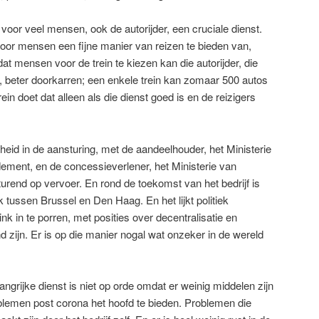
 voor veel mensen, ook de autorijder, een cruciale dienst.
Door mensen een fijne manier van reizen te bieden van,
t mensen voor de trein te kiezen kan die autorijder, die
il, beter doorkarren; een enkele trein kan zomaar 500 autos
n doet dat alleen als die dienst goed is en de reizigers
kheid in de aansturing, met de aandeelhouder, het Ministerie
ement, en de concessieverlener, het Ministerie van
turend op vervoer. En rond de toekomst van het bedrijf is
 tussen Brussel en Den Haag. En het lijkt politiek
k in te porren, met posities over decentralisatie en
d zijn. Er is op die manier nogal wat onzeker in de wereld
ngrijke dienst is niet op orde omdat er weinig middelen zijn
blemen post corona het hoofd te bieden. Problemen die