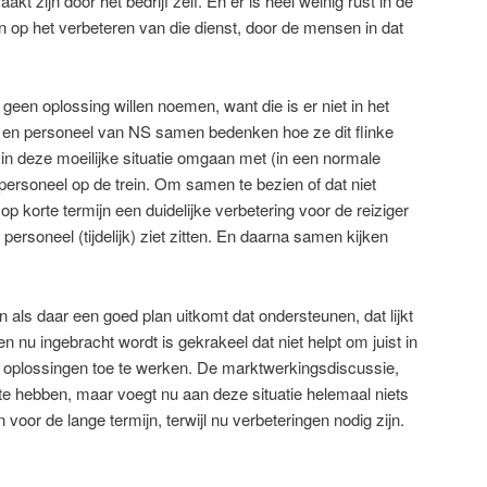
akt zijn door het bedrijf zelf. En er is heel weinig rust in de
en op het verbeteren van die dienst, door de mensen in dat
geen oplossing willen noemen, want die is er niet in het
 en personeel van NS samen bedenken hoe ze dit flinke
in deze moeilijke situatie omgaan met (in een normale
 personeel op de trein. Om samen te bezien of dat niet
 op korte termijn een duidelijke verbetering voor de reiziger
 personeel (tijdelijk) ziet zitten. En daarna samen kijken
 als daar een goed plan uitkomt dat ondersteunen, dat lijkt
 nu ingebracht wordt is gekrakeel dat niet helpt om juist in
 oplossingen toe te werken. De marktwerkingsdiscussie,
te hebben, maar voegt nu aan deze situatie helemaal niets
en voor de lange termijn, terwijl nu verbeteringen nodig zijn.