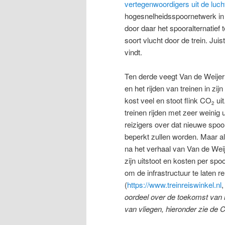
vertegenwoordigers uit de luch
hogesnelheidsspoornetwerk in 
door daar het spooralternatief
soort vlucht door de trein. Juis
vindt.
Ten derde veegt Van de Weije
en het rijden van treinen in zi
kost veel en stoot flink CO
uit
2
treinen rijden met zeer weinig 
reizigers over dat nieuwe spoor
beperkt zullen worden. Maar al
na het verhaal van Van de Wei
zijn uitstoot en kosten per sp
om de infrastructuur te laten 
(
https://www.treinreiswinkel.nl
,
oordeel over de toekomst van h
van vliegen, hieronder zie de 