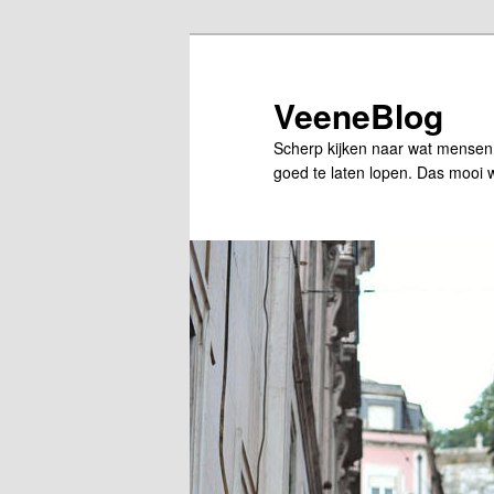
Skip
Skip
to
to
primary
secondary
VeeneBlog
content
content
Scherp kijken naar wat mensen
goed te laten lopen. Das mooi 