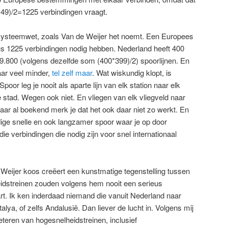
49)/2=1225 verbindingen vraagt.
e systeemwet, zoals Van de Weijer het noemt. Een Europees
s 1225 verbindingen nodig hebben. Nederland heeft 400
79.800 (volgens dezelfde som (400*399)/2) spoorlijnen. En
aar veel minder,
tel zelf maar
. Wat wiskundig klopt, is
oor leg je nooit als aparte lijn van elk station naar elk
e stad. Wegen ook niet. En vliegen van elk vliegveld naar
aar al boekend merk je dat het ook daar niet zo werkt. En
odige snelle en ook langzamer spoor waar je op door
die verbindingen die nodig zijn voor snel internationaal
e Weijer koos creëert een kunstmatige tegenstelling tussen
idstreinen zouden volgens hem nooit een serieus
aart. Ik ken inderdaad niemand die vanuit Nederland naar
talya, of zelfs Andalusië. Dan liever de lucht in. Volgens mij
eteren van hogesnelheidstreinen, inclusief