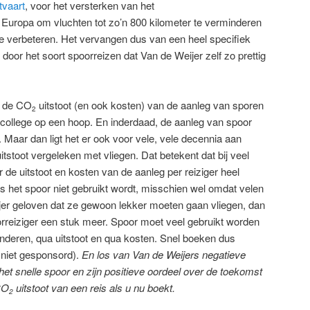
tvaart
, voor het versterken van het
Europa om vluchten tot zo’n 800 kilometer te verminderen
 te verbeteren. Het vervangen dus van een heel specifiek
t door het soort spoorreizen dat Van de Weijer zelf zo prettig
r de CO
uitstoot (en ook kosten) van de aanleg van sporen
2
jn college op een hoop. En inderdaad, de aanleg van spoor
. Maar dan ligt het er ook voor vele, vele decennia aan
uitstoot vergeleken met vliegen. Dat betekent dat bij veel
 de uitstoot en kosten van de aanleg per reiziger heel
s het spoor niet gebruikt wordt, misschien wel omdat velen
jer geloven dat ze gewoon lekker moeten gaan vliegen, dan
oorreiziger een stuk meer. Spoor moet veel gebruikt worden
renderen, qua uitstoot en qua kosten. Snel boeken dus
 niet gesponsord).
En los van Van de Weijers negatieve
et snelle spoor en zijn positieve oordeel over de toekomst
CO
uitstoot van een reis als u nu boekt.
2